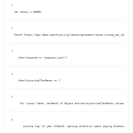
let salary = 60000;
fetch('https://api.demo.openfisca.org/latest/parameter/taxes.income_tax_rate')
  .then(response => response.json())
  .then(historicalTaxRates => {
    for (const [date, taxRate] of Object.entries(historicalTaxRates.values)) {
      console.log(`In year ${date}, earning ${salary} meant paying ${salary * ta